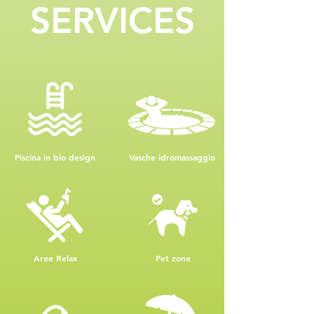
SERVICES
Piscina in bio design
Vasche idromassaggio
Aree Relax
Pet zone