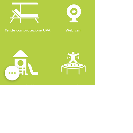
Tende con protezione UVA
Web cam
Parco giochi
Tappeto elastico